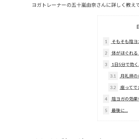
ヨガトレーナーの五十嵐由奈さんに詳しく教え
1
そもそも陰ヨ
2
体がほぐれる
3
1日5分で効
3.1
月礼拝の
3.2
座ってで
4
陰ヨガの効果
5
最後に…