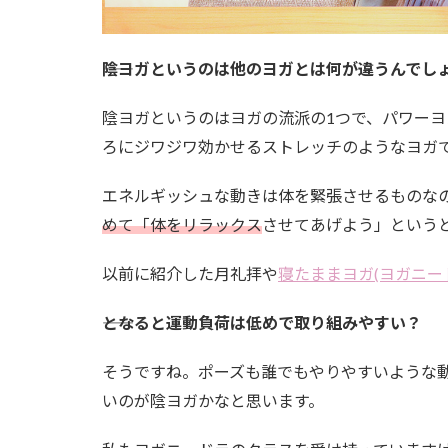
――陰ヨガというのは他のヨガとは何が違うんでし
陰ヨガというのはヨガの流派の1つで、パワー
ろにジワジワ効かせるストレッチのようなヨガ
エネルギッシュな動きは体を緊張させるものな
めて「体をリラックス
させてあげよう」という
以前に紹介した月礼拝や
寝たままヨガ(ヨガニー
――となると運動負荷は低めで取り組みやすい？
そうですね。ポーズも誰でもやりやすいような
いのが陰ヨガかなと思います。